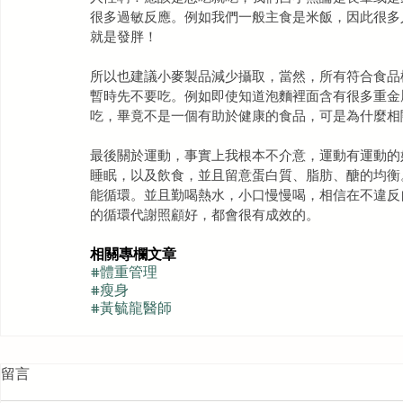
很多過敏反應。例如我們一般主食是米飯，因此很多
就是發胖！
所以也建議小麥製品減少攝取，當然，所有符合食品
暫時先不要吃。例如即使知道泡麵裡面含有很多重金
吃，畢竟不是一個有助於健康的食品，可是為什麼相
最後關於運動，事實上我根本不介意，運動有運動的
睡眠，以及飲食，並且留意蛋白質、脂肪、醣的均衡
能循環。並且勤喝熱水，小口慢慢喝，相信在不違反
的循環代謝照顧好，都會很有成效的。
相關專欄文章
#體重管理
#瘦身
#黃毓龍醫師
留言