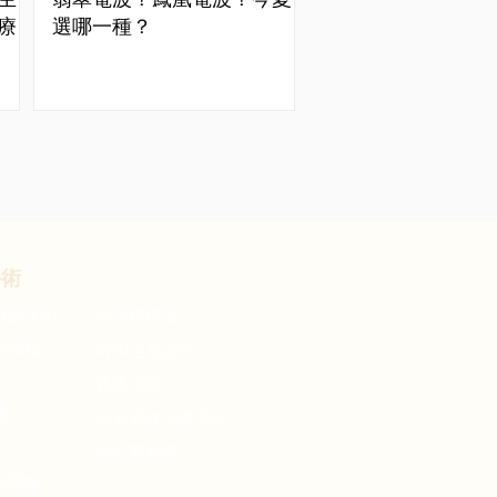
療
選哪一種？
手術
復健與
再生醫療
眼袋手術
​外泌體療法
肪移植
PRP
生長因子
氦氖雷射
皮
多力震波治療系統
養心氣動儀
肪豐胸