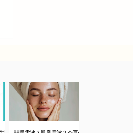
生醫
翡翠電波？鳳凰電波？今夏你