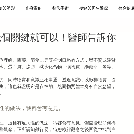
整與塑形
光療雷射
整形手術
復健與再生醫療
整合健
肌減脂
皮膚保養
再生醫療
幾個關鍵就可以！醫師告訴你
位埋線、西藥、節食…等等抑制口慾的方式，我不贊成違背
水、蛋白質、脂肪、碳水化合物、礦物質、維他命…等等。
的，同時物質和意識互相串通，透過意識可以影響物質，從
曲，這也就證明它是存在的。然而物質體本身有自然慾望，
。
性的做法，我都會有意見。
理，這種有違人性的做法，我都會有意見。體重管理如何得
些觀念，正所謂知難行易，待您瞭解觀念之後再從中找到自