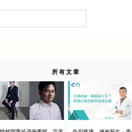
所有文章
悄然間重拾茂密秀髮—完美達
告別疼痛，擁抱新生：再