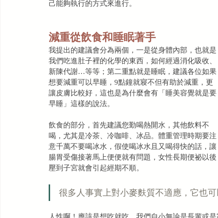
己能夠執行的方式來進行。
減重從飲食和睡眠著手
我提出的建議會分為兩個，一是從身體內部，也就是
我們吃進肚子裡的化學的東西，如何經過消化吸收、
新陳代謝…等等；第二重點就是睡眠，建議各位如果
想要減重可以早睡，9點鐘就寢不但有助於減重，更
讓皮膚比較好，這也是為什麼會有「睡美容覺就是要
早睡」這樣的說法。
飲食的部分，首先建議您勤喝熱開水，其他飲料不
喝，尤其是冷茶、冷咖啡、冰品。體重管理時期要注
意千萬不要喝冰水，假使喝冰水且又喝得快的話，讓
腸胃受傷接著馬上便便就有問題，女性長期便祕以後
壓到子宮就會引起經期不順。
很多人事實上對小麥麩質不適應，它也可
人性啊！應該是想吃就吃，我們自小無論是長輩或是