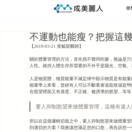
微
全部文章
健康管理
醫美
瘦身
增
不運動也能瘦？把握這
【2019-03-21 黃毓龍醫師】
關於體重管理的方法，首先我不贊同吃藥，無論是穴
人性。維持人體生存所需要的不外乎是陽光、空氣、
人是物質體，物質能量不滅定律中顯示物質是有能量
能量學上來看，曾經有人可以不斷看著湯匙致湯匙彎
在慾望裡面又有過度、不正確、被誘導的慾望…等等
要人抑制慾望來做體重管理，這種有違人
所以在這個邏輯切面之中，要人抑制慾望來做體重管
到適切的方案？我會讓您滿足您的口慾，再告訴您一