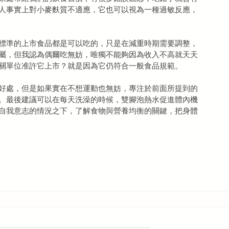
人事實上對小麥麩質不適應，它也可以視為一種過敏反應，
標準的上市食品都是可以吃的，只是在減重時期需要調整，
屬，但我認為偶爾吃無妨，唯獨不能夠因為收入不高就天天
關單位准許它上市？就是因為它仍符合一般食品規範。
好處，但是如果實在不想運動也無妨，專注於前面所提到的
。最後建議可以在每天洗澡的時候，雙腳泡熱水促進體內機
自我意志的情況之下，了解食物與營養均衡的關鍵，把身體