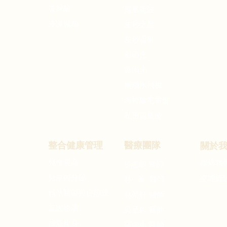
玻尿酸
鳳凰電波
冷凍減脂
皮秒之星
皮秒雷射
彩衝光
脈衝光
黑鑽水飛梭
海神除毛雷射
私密處電波
整合健康管理
醫療團隊
關於
兒童長高
洪志鵬
聯絡我
醫師
兒童內分泌
交通資
林 蓁 醫師
精準醫療癌症篩選
林靖軒 醫師
基因檢測
吳丞鎧 醫師
​抽脂瘦身
羅南生 醫師