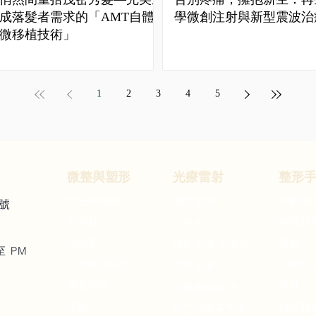
成落髮者需求的「AMT自體
學微創注射與新型震波治
微移植技術」
1
2
3
4
5
微整與
塑形
​光療
雷射
整形
女王玻尿酸
無雙電波
雙眼皮
號
熊貓針
自體脂
三倍光
微晶瓷
隆鼻
微針電波 墨菲斯
至 PM
艾麗斯 精靈針
手術拉
翡翠電波
肉毒桿菌
隆乳
IG
小鳳凰
電波
​線雕
自體脂
第三代海芙音波