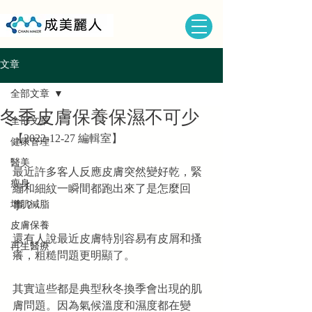
文章
全部文章
冬季皮膚保養保濕不可少
全部文章
【2022-12-27 編輯室】
健康管理
醫美
最近許多客人反應皮膚突然變好乾，緊
瘦身
繃和細紋一瞬間都跑出來了是怎麼回
增肌減脂
事？
皮膚保養
還有人說最近皮膚特別容易有皮屑和搔
再生醫療
癢，粗糙問題更明顯了。
其實這些都是典型秋冬換季會出現的肌
膚問題。因為氣候溫度和濕度都在變