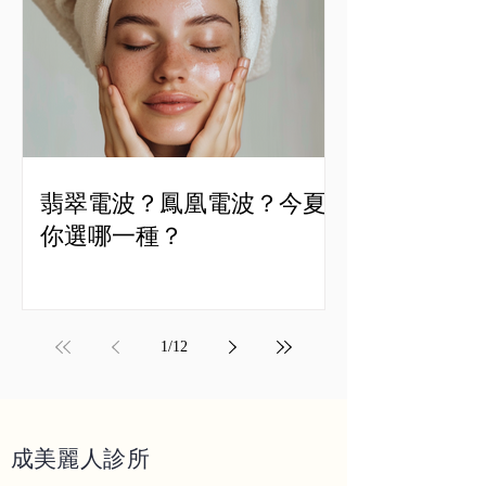
翡翠電波？鳳凰電波？今夏
你選哪一種？
1
/
12
成美麗人
診所