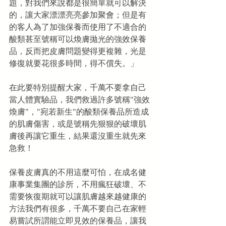
題，對我們來說都是很簡單就可以解決
的，讓大家漂漂亮亮參加聚會；但是有
的客人為了加強保養而使用了不適合的
酸類甚至號稱可以煥膚拋光的強效保養
品，反而把皮膚問題變得更複雜，光是
修復就要花很多時間，得不償失。」
在此要特別提醒大家，千萬不要拿自己
當人體實驗品，我們救過許多號稱"強效
煥膚"，"宛若新生"的酸類保養品所造成
的肌膚傷害，或是號稱先狠狠的破壞肌
膚後再讓它重生，結果還沒重生就先來
急救！
保養皮膚真的不用這麼可怕，在成名健
康事業集團的診所，不用瘋狂破壞、不
需要恢復期就可以讓肌膚越來越健康的
方法我們有很多，千萬不要自己在家輕
易嘗試所謂能立即見效的保養品，讓我