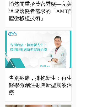
悄然間重拾茂密秀髮—完美
達成落髮者需求的「AMT自
體微移植技術」
告別疼痛，擁抱新生：再生
醫學微創注射與新型震波治
療