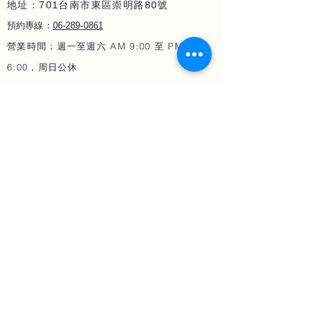
地址：701
80
台南市東區崇明路
號
06-289-086
1
預約專線：
營業時間：週一至週六 AM 9:00 至 PM
6:00，周日公休
微整與
塑形
​光療
雷射
女王玻尿酸
三倍光
熊貓針
微針電波 墨菲斯
微晶瓷
翡翠電波
艾麗斯 精靈針
IG
小鳳凰
電波
肉毒桿菌
第三代海芙音波