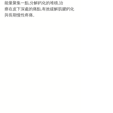
能量聚集一點,分解鈣化的堆積,治
療在皮下深處的痛點,有效緩解肌腱鈣化
與長期慢性疼痛。