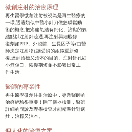
微創注射的治療原理
再生醫學微創注射被視為是再生醫療的
一環,透過類似中醫小針刀做筋膜鬆動
術的概念,把疼痛氣結有鈣化、沾黏的氣
結點以注射針疏通,再注射與細胞修
復劑如PRP、外泌體、生長因子等(由醫
師決定注射物),讓受損的組織重新修
復,達到治標又治本的目的。注射針孔細
小無傷口、恢復期短並不影響日常工
作生活。
醫師的專業性
再生醫學微創注射治療中，專業醫師的
治療經驗很重要！除了儀器檢測，醫師
詳細的問診及理學檢查才能精準針對病
灶，治標又治本。
個人化的治療方案