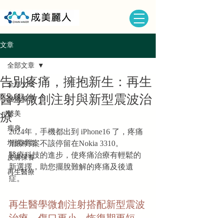
文章
全部文章
告別疼痛，擁抱新生：再生
全部文章
醫學微創注射與新型震波治
健康管理
醫美
療
瘦身
2024年，手機都出到 iPhone16 了，疼痛
增肌減脂
治療方案不該停留在Nokia 3310。
醫療科技的進步，使疼痛治療有輕鬆的
皮膚保養
新選擇，助您擺脫難解的疼痛及後遺
再生醫療
症。
再生醫學微創注射搭配新型震波