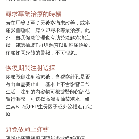
尋求專業治療的時機
若在用藥 3 至 7 天後疼痛未改善，或疼
痛影響睡眠，應立即尋求專業治療。此
外，自我健康管理也有助於緩解疼痛症
狀，建議攝取B群與鈣質以助疼痛治療。
疼痛如同身體的警報，不可輕忽。
恢復期與注射選擇
疼痛微創注射治療後，會觀察針孔是否
有出血需要止血，基本上不會影響日常
生活。注射的內容物可根據醫師的評估
進行調整，可選擇高濃度葡萄糖水、維
生素B12或PRP生長因子或外泌體進行治
療。
避免依賴止痛藥
雖然止痛藥和類固醇能迅速緩解疼痛，