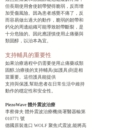
但長期使用會使韌帶變得脆弱，反而增
加受傷風險。因為患者感覺不痛了，反
而容易做出過大的動作，脆弱的韌帶和
鈣化的周邊組織可能導致韌帶斷裂，是
十分危險的。因此應謹慎使用止痛藥與
類固醇，以治本為宜。
支持輔具的重要性
如果治療過程中仍需要使用止痛藥或類
固醇,治療後的支持輔具(如護具)則是相
當重要。這些護具能提供
支持與保護,幫助患者在日常生活中維持
動作的穩定性和安全性。
PiezoWave 體外震波治療
李察偉夫 體外震波治療機|衛署醫器輸第 
010771 號
德國原裝進口 WOLF 聚焦式震波,能將高