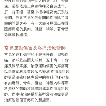
慢性疼痛影響到一個人的身、心、靈健
康。長期依賴止痛藥往往又會造成胃、
肝、腎不適，甚至中樞神經及免疫系統
失調。許多常見的筋骨關節疼痛除了骨
頭的問題之外，有一大部分原因出在骨
關節周邊的肌肉、肌腱、韌帶、著骨點
等筋膜軟組織。
常見運動傷害及疼痛治療醫師
常見的運動傷害如手腕扭挫傷、肩頸疼
痛、網球及高爾夫球肘、五十肩、下背
痛及膝部疼痛。治療運動傷害的疼痛可
以尋求多科專業醫師治療,但疼痛專科醫
師更是治療疼痛專業中的專科,他必須擁
有如麻醉、骨科、復健、神經內科等專
科資格的醫師才能培訓成為疼痛專科醫
師。而疼痛治療搭配新型震波治療更是
治療運動傷害疼痛的新趨勢。