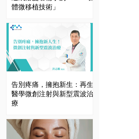
體微移植技術」
告別疼痛，擁抱新生：再生
醫學微創注射與新型震波治
療