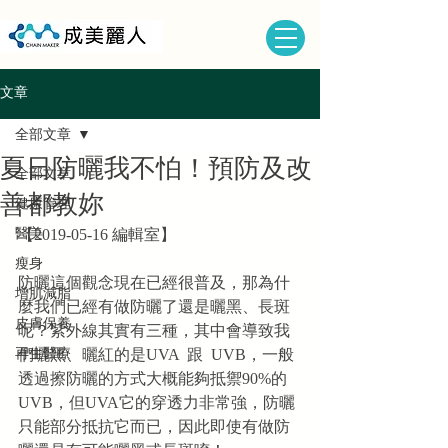
文章
全部文章
夏日防曬我不怕！預防及改
全部文章
善都教妳
健康管理
醫美
【2019-05-16 編輯室】
瘦身
防曬這個觀念現在已經很普及，那為什
增肌減脂
麼我們已經有做防曬了還是曬黑、長斑
皮膚保養
呢？紫外線其實有三種，其中會導致我
再生醫療
們曬黑、曬紅的是UVA  跟  UVB，一般
透過擦防曬的方式大概能夠抵禦90%的
UVB，但UVA它的穿透力非常強，防曬
只能部分抵抗它而已，因此即使有做防