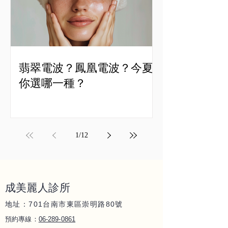
翡翠電波？鳳凰電波？今夏
你選哪一種？
1
/
12
成美麗人
診所
地址：701
80
台南市東區崇明路
號
06-289-086
1
預約專線：