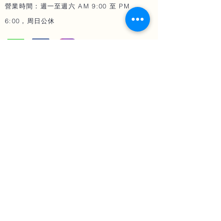
營業時間：週一至週六 AM 9:00 至 PM
6:00，周日公休
微整與
塑形
​光療
雷射
女王玻尿酸
三倍光
熊貓針
微針電波 墨菲斯
微晶瓷
翡翠電波
艾麗斯 精靈針
IG
小鳳凰
電波
肉毒桿菌
第三代海芙音波
​線雕
鳳凰電波
玻尿酸
皮秒之星