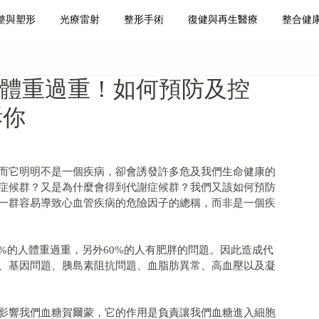
整與塑形
光療雷射
整形手術
復健與再生醫療
整合健
肌減脂
皮膚保養
再生醫療
是體重過重！如何預防及控
訴你
而它明明不是一個疾病，卻會誘發許多危及我們生命健康的
症候群？又是為什麼會得到代謝症候群？我們又該如何預防
一群容易導致心血管疾病的危險因子的總稱，而非是一個疾
2%的人體重過重，另外60%的人有肥胖的問題。因此造成代
、基因問題、胰島素阻抗問題、血脂肪異常、高血壓以及凝
影響我們血糖賀爾蒙，它的作用是負責讓我們血糖進入細胞