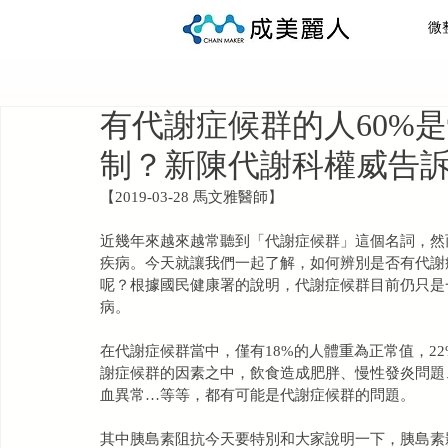
微
全部文章
健康管理
醫美
瘦身
增
有代謝症候群的人60%
制？新陳代謝科權威告
【2019-03-28 馬文雅醫師】
近幾年來越來越常聽到「代謝症候群」這個名詞，然
疾病。今天就讓我們一起了解，如何辨別是否有代謝
呢？根據國民健康署的說明，代謝症候群目前仍只是
病。
在代謝症候群當中，僅有18%的人體重為正常值，2
謝症候群的因素之中，飲食造成肥胖、慢性發炎問題
血異常…等等，都有可能是代謝症候群的問題。
其中胰島素阻抗今天要特別和大家說明一下，胰島素