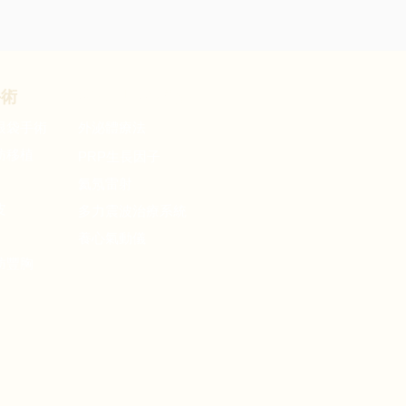
手術
復健與
再生醫療
眼袋手術
​外泌體療法
肪移植
PRP
生長因子
氦氖雷射
皮
多力震波治療系統
養心氣動儀
肪豐胸