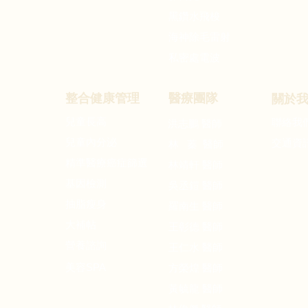
黑鑽水飛梭
海神除毛雷射
私密處電波
整合健康管理
醫療團隊
關於
兒童長高
洪志鵬
聯絡我
醫師
兒童內分泌
交通資
林 蓁 醫師
精準醫療癌症篩選
林靖軒 醫師
基因檢測
吳丞鎧 醫師
​抽脂瘦身
羅南生 醫師
大補帖
王彰德 醫師
營養諮詢
王仁水
醫師
SPA
美容
方榮煌 醫師
黃毓龍 醫師