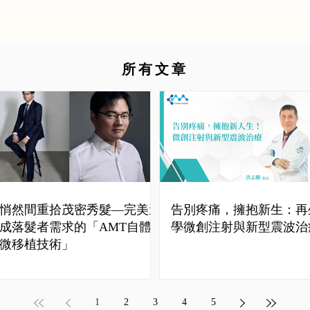
所有文章
悄然間重拾茂密秀髮—完美達
告別疼痛，擁抱新生：再
成落髮者需求的「AMT自體
學微創注射與新型震波治
微移植技術」
1
2
3
4
5