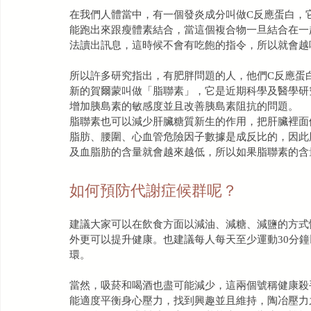
在我們人體當中，有一個發炎成分叫做C反應蛋白，
能跑出來跟瘦體素結合，當這個複合物一旦結合在一
法讀出訊息，這時候不會有吃飽的指令，所以就會越
所以許多研究指出，有肥胖問題的人，他們C反應蛋
新的賀爾蒙叫做「脂聯素」，它是近期科學及醫學研
增加胰島素的敏感度並且改善胰島素阻抗的問題。
脂聯素也可以減少肝臟糖質新生的作用，把肝臟裡面
脂肪、腰圍、心血管危險因子數據是成反比的，因此
及血脂肪的含量就會越來越低，所以如果脂聯素的含
如何預防代謝症候群呢？
建議大家可以在飲食方面以減油、減糖、減鹽的方式
外更可以提升健康。也建議每人每天至少運動30分
環。
當然，吸菸和喝酒也盡可能減少，這兩個號稱健康殺
能適度平衡身心壓力，找到興趣並且維持，陶冶壓力