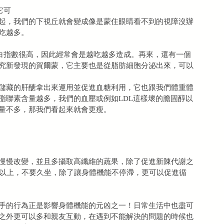
它可
起，我們的下視丘就會變成像是蒙住眼睛看不到的視障沒辦
吃越多。
白指數很高，因此經常會是越吃越多造成。再來，還有一個
究新發現的賀爾蒙，它主要也是從脂肪細胞分泌出來，可以
儲藏的肝醣拿出來運用並促進血糖利用，它也跟我們體重體
脂聯素含量越多，我們的血壓或例如LDL這樣壞的膽固醇以
量不多，那我們看起來就會更瘦。
慢慢改變，並且多攝取高纖維的蔬果，除了促進新陳代謝之
鐘以上，不要久坐，除了讓身體機能不停滯，更可以促進循
手的行為正是影響身體機能的元凶之一！日常生活中也盡可
之外更可以多和親友互動，在遇到不能解決的問題的時候也