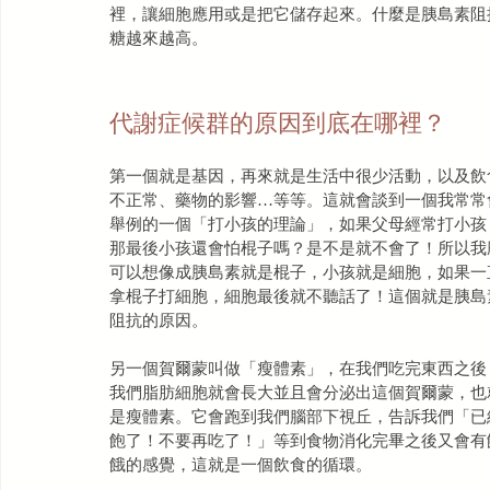
裡，讓細胞應用或是把它儲存起來。什麼是胰島素阻
糖越來越高。
代謝症候群的原因到底在哪裡？
第一個就是基因，再來就是生活中很少活動，以及飲
不正常、藥物的影響…等等。這就會談到一個我常常
舉例的一個「打小孩的理論」，如果父母經常打小孩
那最後小孩還會怕棍子嗎？是不是就不會了！所以我
可以想像成胰島素就是棍子，小孩就是細胞，如果一
拿棍子打細胞，細胞最後就不聽話了！這個就是胰島
阻抗的原因。
另一個賀爾蒙叫做「瘦體素」，在我們吃完東西之後
我們脂肪細胞就會長大並且會分泌出這個賀爾蒙，也
是瘦體素。它會跑到我們腦部下視丘，告訴我們「已
飽了！不要再吃了！」等到食物消化完畢之後又會有
餓的感覺，這就是一個飲食的循環。