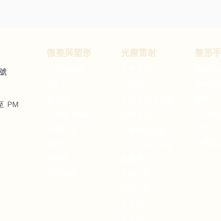
微整與
塑形
​光療
雷射
整形
女王玻尿酸
無雙電波
雙眼皮
號
熊貓針
自體脂
三倍光
微晶瓷
隆鼻
微針電波 墨菲斯
至 PM
艾麗斯 精靈針
手術拉
翡翠電波
肉毒桿菌
隆乳
IG
小鳳凰
電波
​線雕
自體脂
第三代海芙音波
玻尿酸
鳳凰電波
冷凍減脂
皮秒之星
皮秒雷射
彩衝光
脈衝光