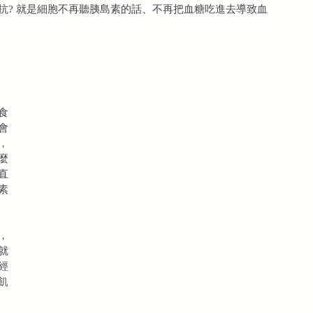
抗? 就是細胞不再聽胰島素的話、不再把血糖吃進去導致血
食
會
，
麼
直
素
，
就
經
飢