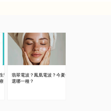
生醫
翡翠電波？鳳凰電波？今夏你
療
選哪一種？