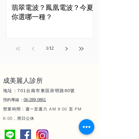
翡翠電波？鳳凰電波？今夏
你選哪一種？
1
/
12
成美麗人
診所
地址：701
80
台南市東區崇明路
號
06-289-086
1
預約專線：
營業時間：週一至週六 AM 9:00 至 PM
6:00，周日公休