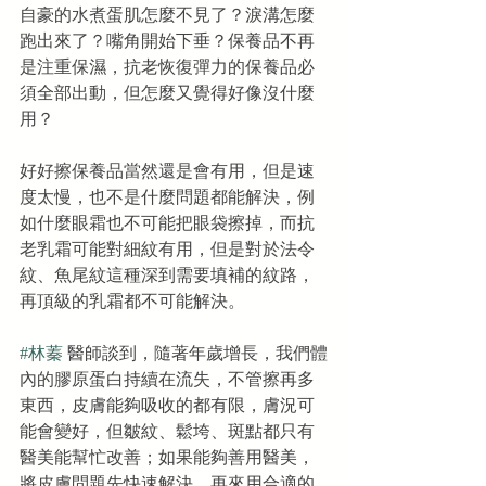
自豪的水煮蛋肌怎麼不見了？淚溝怎麼
跑出來了？嘴角開始下垂？保養品不再
是注重保濕，抗老恢復彈力的保養品必
須全部出動，但怎麼又覺得好像沒什麼
用？
好好擦保養品當然還是會有用，但是速
度太慢，也不是什麼問題都能解決，例
如什麼眼霜也不可能把眼袋擦掉，而抗
老乳霜可能對細紋有用，但是對於法令
紋、魚尾紋這種深到需要填補的紋路，
再頂級的乳霜都不可能解決。
#林蓁
 醫師談到，隨著年歲增長，我們體
內的膠原蛋白持續在流失，不管擦再多
東西，皮膚能夠吸收的都有限，膚況可
能會變好，但皺紋、鬆垮、斑點都只有
醫美能幫忙改善；如果能夠善用醫美，
將皮膚問題先快速解決，再來用合適的