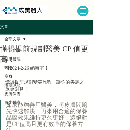
文章
全部文章
懂得提前規劃醫美 CP 值更
全部文章
高！
健康管理
醫美
【2024-2-26 編輯室 】
瘦身
懂得提前規劃變美旅程，讓你的美麗之
增肌減脂
旅更划算！
皮膚保養
再生醫療
如果能夠善用醫美，將皮膚問題
先快速解決，再來用合適的保養
品讓效果維持更久更好，這絕對
是CP值高且更有效率的保養方