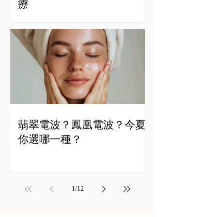
療
翡翠電波？鳳凰電波？今夏
你選哪一種？
1
/
12