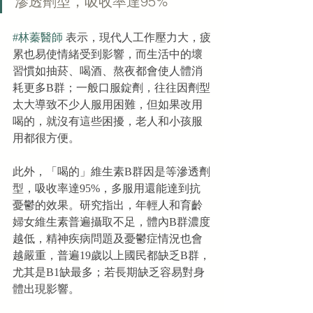
滲透劑型，吸收率達95%
#林蓁醫師
 表示，現代人工作壓力大，疲
累也易使情緒受到影響，而生活中的壞
習慣如抽菸、喝酒、熬夜都會使人體消
耗更多B群；一般口服錠劑，往往因劑型
太大導致不少人服用困難，但如果改用
喝的，就沒有這些困擾，老人和小孩服
用都很方便。
此外，「喝的」維生素B群因是等滲透劑
型，吸收率達95%，多服用還能達到抗
憂鬱的效果。研究指出，年輕人和育齡
婦女維生素普遍攝取不足，體內B群濃度
越低，精神疾病問題及憂鬱症情況也會
越嚴重，普遍19歲以上國民都缺乏B群，
尤其是B1缺最多；若長期缺乏容易對身
體出現影響。