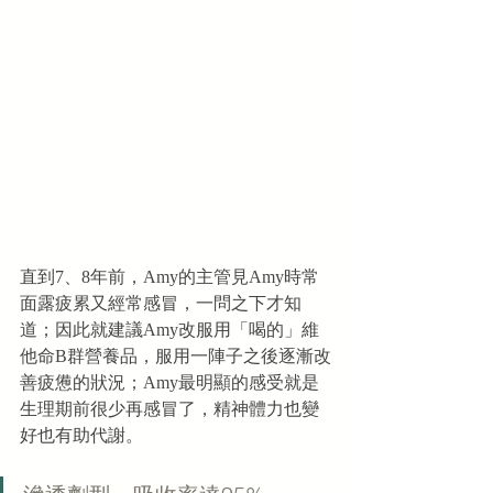
直到7、8年前，Amy的主管見Amy時常
面露疲累又經常感冒，一問之下才知
道；因此就建議Amy改服用「喝的」維
他命B群營養品，服用一陣子之後逐漸改
善疲憊的狀況；Amy最明顯的感受就是
生理期前很少再感冒了，精神體力也變
好也有助代謝。