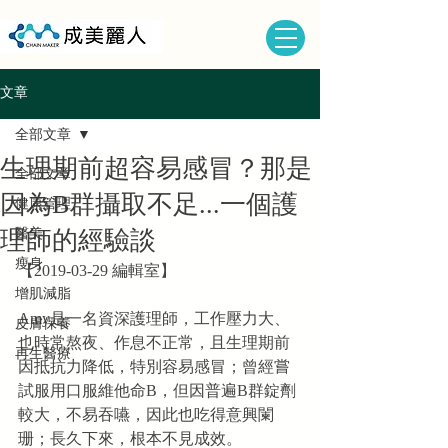
文章
全部文章
生理期前超容易感冒？那是
全部文章
因為B群攝取不足...一個護
健康管理
醫美
理師的經驗談
瘦身
【2019-03-29 編輯室】
增肌減脂
Amy是一名資深護理師，工作壓力大、
皮膚保養
也時常熬夜、作息不正常，且生理期前
再生醫療
因抵抗力降低，特別容易感冒；曾經嘗
試服用口服維他命B，但因普遍B群錠劑
較大，不易吞嚥，因此也吃得意興闌
珊；長久下來，根本不見成效。