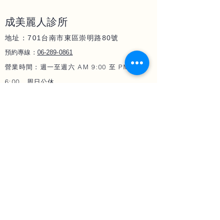
成美麗人
診所
地址：701
80
台南市東區崇明路
號
06-289-086
1
預約專線：
營業時間：週一至週六 AM 9:00 至 PM
6:00，周日公休
微整與
塑形
​光療
雷射
女王玻尿酸
三倍光
熊貓針
微針電波 墨菲斯
微晶瓷