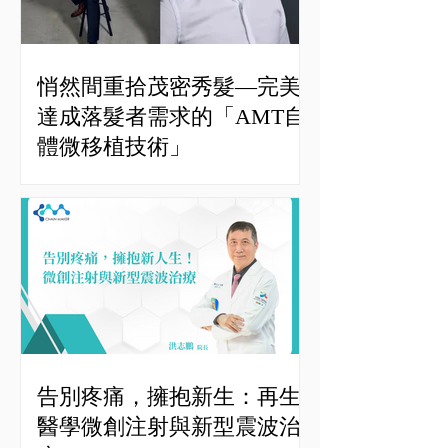
悄然間重拾茂密秀髮—完美
達成落髮者需求的「AMT自
體微移植技術」
告別疼痛，擁抱新生：再生
醫學微創注射與新型震波治