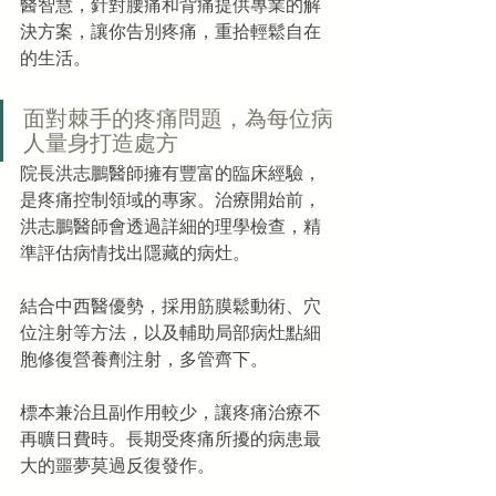
醫智慧，針對腰痛和背痛提供專業的解
決方案，讓你告別疼痛，重拾輕鬆自在
的生活。
面對棘手的疼痛問題，為每位病
人量身打造處方
院長洪志鵬醫師擁有豐富的臨床經驗，
是疼痛控制領域的專家。治療開始前，
洪志鵬醫師會透過詳細的理學檢查，精
準評估病情找出隱藏的病灶。
結合中西醫優勢，採用筋膜鬆動術、穴
位注射等方法，以及輔助局部病灶點細
胞修復營養劑注射，多管齊下。
標本兼治且副作用較少，讓疼痛治療不
再曠日費時。長期受疼痛所擾的病患最
大的噩夢莫過反復發作。