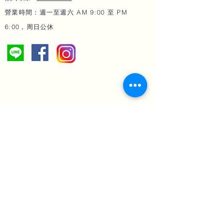
營業時間：週一至週六 AM 9:00 至 PM
6:00，周日公休
微整與
塑形
​光療
雷射
女王玻尿酸
三倍光
熊貓針
微針電波 墨菲斯
微晶瓷
翡翠電波
艾麗斯 精靈針
IG
小鳳凰
電波
肉毒桿菌
第三代海芙音波
​線雕
鳳凰電波