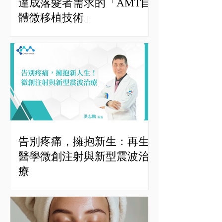
達成落髮者需求的「AMT自
體微移植技術」
告別疼痛，擁抱新生：再生
醫學微創注射與新型震波治
療