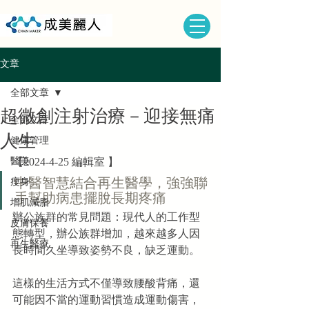
文章
全部文章
超微創注射治療－迎接無痛
全部文章
人生
健康管理
醫美
【2024-4-25 編輯室 】
中醫智慧結合再生醫學，強強聯
瘦身
手幫助病患擺脫長期疼痛
增肌減脂
辦公族群的常見問題：現代人的工作型
皮膚保養
態轉型，辦公族群增加，越來越多人因
再生醫療
長時間久坐導致姿勢不良，缺乏運動。
這樣的生活方式不僅導致腰酸背痛，還
可能因不當的運動習慣造成運動傷害，