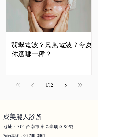
翡翠電波？鳳凰電波？今夏
你選哪一種？
1
/
12
成美麗人
診所
地址：701
80
台南市東區崇明路
號
06-289-086
1
預約專線：