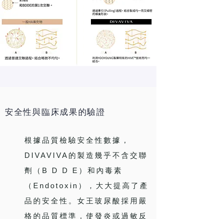
安全性與臨床成果的驗證
根據品質檢驗安全性數據，
DIVAVIVA的製造幾乎不含交聯
劑（B D D E）和內毒素
（Endotoxin），大大提高了產
品的安全性。
​女王玻尿酸
採用嚴
格的品質標準，使發炎或過敏反