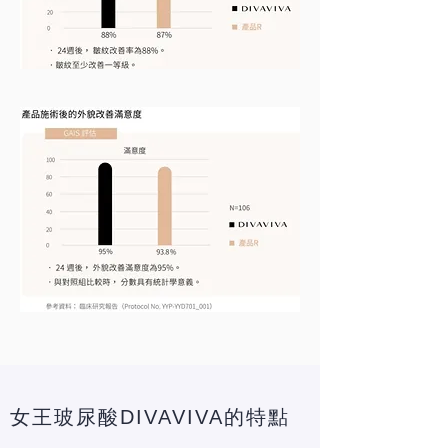
DIVAVIVA
女王玻尿酸
的特點