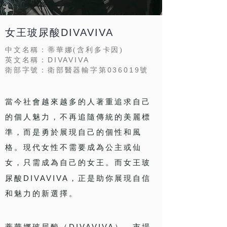
DIVAVIVA
女王玻尿酸
中文名稱：蒂華娜(含利多卡因)
DIVAVIVA
英文名稱：
036019
衛部字號：衛部醫器輸字第
號
當今社會越來越多的人著重追求自己
的個人魅力，不再追隨傳統的美麗標
準，而是勇於展現自己的個性和風
格。現代女性不需要成為公主或仙
女，只需成為自己的女王。而女王玻
DIVAVIVA
尿酸
，正是助你展現自信
和魅力的新選擇。
（DIVAVIVA）