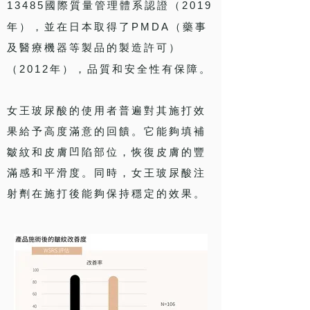
13485
（2019
國際質量管理體系認證
年）
PMDA
，並在日本取得了
（藥事
及醫療機器等製品的製造許可）
（2012年），
品質和安全性有保障。
女王玻尿酸的使用者普遍對其施打效
果給予高度滿意的回饋。它能夠填補
皺紋和皮膚凹陷部位，恢復皮膚的豐
滿感和平滑度。同時，女王玻尿酸注
射劑在施打後能夠保持穩定的效果。