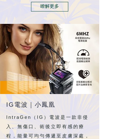
瞭解更多
IG
電波｜小鳳凰
IntraGen（IG）
電波是一款非侵
入、無傷口、術後立即有感的療
程，能量可均勻傳遞至皮膚深處，