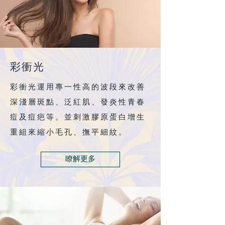
彩衝光
彩衝光運用專一性高的波段來改善
深淺層斑點、泛紅肌、發炎性青春
痘及痘疤等。並刺激膠原蛋白增生
重組來縮小毛孔、撫平細紋。
瞭解更多