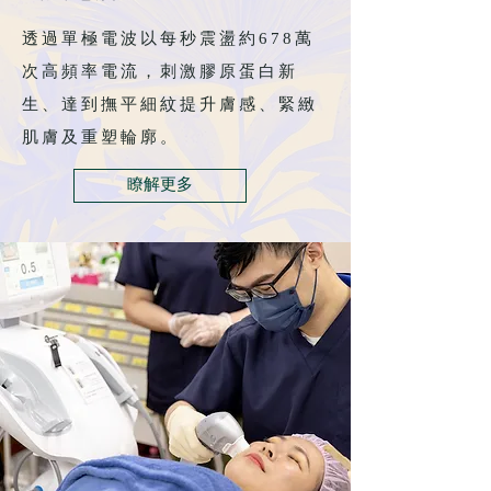
透過單極電波以每秒震盪約678萬
次高頻率電流，刺激膠原蛋白新
生、達到撫平細紋提升膚感、緊緻
肌膚及重塑輪廓。
瞭解更多