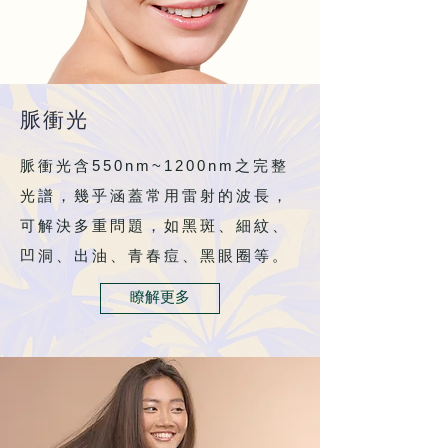
​脈衝光
550nm~1200nm
脈衝光含
之完整
光譜，幾乎涵蓋常用雷射的波長，
可解決多重問題，如黑斑、細紋、
凹洞、出油、青春痘、黑眼圈等。
瞭解更多