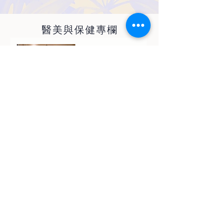
​醫美與保健專欄
台北全新大安診所 營
養美容點滴健康管理
悄然間重拾茂密秀髮
—完美達成落髮者需
求的「AMT自體微移
植技術」
告別疼痛，擁抱新
生：再生醫學微創注
射與新型震波治療