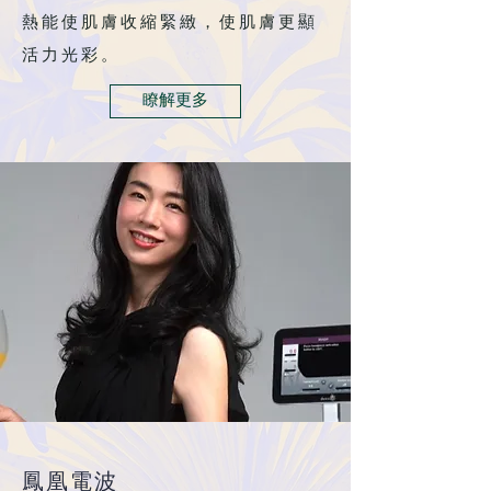
熱能使肌膚收縮緊緻，使肌膚更顯
活力光彩。
瞭解更多
​鳳凰電波