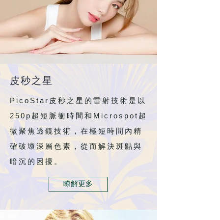
皮秒之星
PicoStar皮秒之星的雷射技術是以
250p超短脈衝時間和Microspot超
微聚焦透鏡技術，在極短時間內精
確破壞深層色素，從而解決斑點與
暗沉的困擾。
瞭解更多