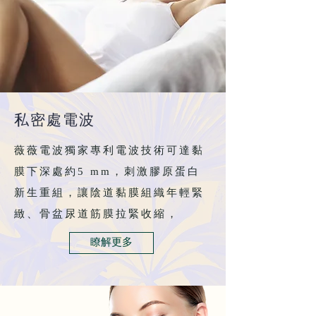
私密處電波
薇薇電波獨家專利電波技術可達黏
膜下深處約5 mm，刺激膠原蛋白
新生重組，讓陰道黏膜組織年輕緊
緻、骨盆尿道筋膜拉緊收縮，
瞭解更多