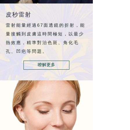
皮秒雷射
67
雷射能量經過
面透鏡的折射，能
量接觸到皮膚這時間極短，以最少
熱效應，精準對治色斑、角化毛
孔、凹疤等問題。
瞭解更多