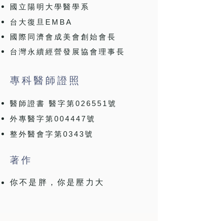
國立陽明大學醫學系
EMBA
​台大復旦
國際同濟會成美會創始會長
​台灣永續經營發展協會理事長
專科醫師證照
026551
醫師證書 醫字第
號
004447
外專醫字第
號
0343
整外醫會字第
號
著作
你不是胖，你是壓力大