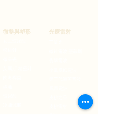
微整與
塑形
​光療
雷射
女王玻尿酸
三倍光
熊貓針
微針電波 墨菲斯
微晶瓷
翡翠電波
艾麗斯 精靈針
IG
小鳳凰
電波
肉毒桿菌
第三代海芙音波
​線雕
鳳凰電波
玻尿酸
皮秒之星
冷凍減脂
皮秒雷射
彩衝光
脈衝光
整形手術
黑鑽水飛梭