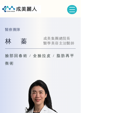
​醫療團隊
​成美集團總院長
林 蓁
醫學美容主治醫師
臉部回春術 / 全臉拉皮 / 脂肪再平
衡術