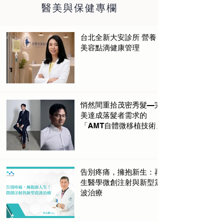
​醫美與保健專欄
台北全新大安診所 營養
美容點滴健康管理
悄然間重拾茂密秀髮—完
美達成落髮者需求的
「AMT自體微移植技術」
告別疼痛，擁抱新生：再
生醫學微創注射與新型震
波治療