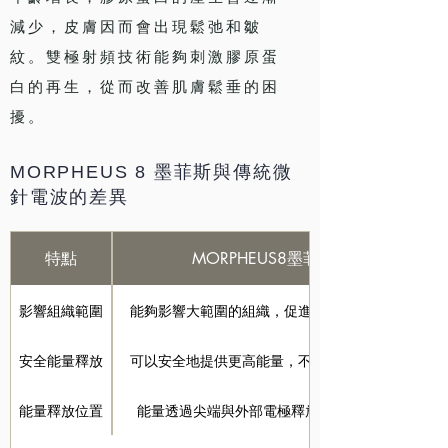
減少，皮膚因而會出現鬆弛和皺
紋。雙極射頻技術能夠刺激膠原蛋
白的再生，從而改善肌膚鬆垂的困
擾。
MORPHEUS 8
墨菲斯與傳統微
針電波的差異
特點
MORPHEUS8墨菲斯
影響組織範圍
能夠影響大範圍的組織，促進更廣泛的改變
安全能量釋放
可以安全地提供更高能量，不損傷周圍組織
能量釋放位置
能量透過尖端與外部電極釋放至深層組織