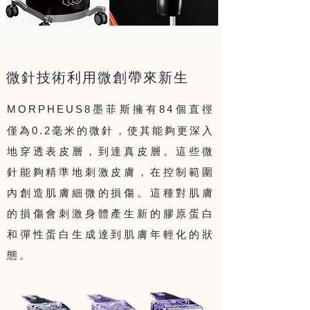
微針技術利用微創帶來新生
MORPHEUS8
84
墨菲斯擁有
個直徑
0.2
僅為
毫米的微針，使其能夠更深入
地穿透表皮層，到達真皮層。這些微
針能夠精準地刺激皮膚，在控制範圍
內創造肌膚細微的損傷。這種對肌膚
的損傷會刺激身體產生新的膠原蛋白
和彈性蛋白生成達到肌膚年輕化的狀
態。