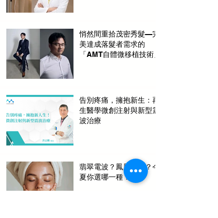
悄然間重拾茂密秀髮—完
美達成落髮者需求的
「AMT自體微移植技術」
告別疼痛，擁抱新生：再
生醫學微創注射與新型震
波治療
翡翠電波？鳳凰電波？今
夏你選哪一種？