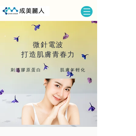
微針電波
打造肌膚青春力
刺激膠原蛋白
肌膚年輕化