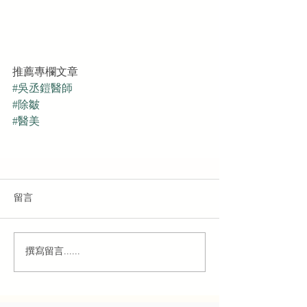
推薦專欄文章
#吳丞鎧醫師
#除皺
#醫美
留言
撰寫留言......