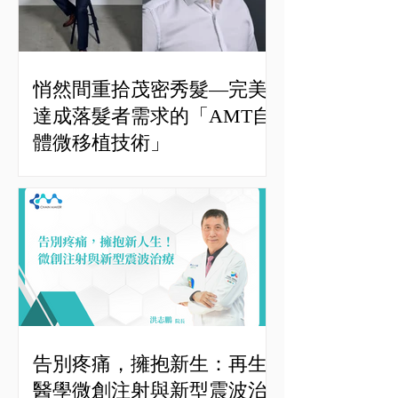
悄然間重拾茂密秀髮—完美
達成落髮者需求的「AMT自
體微移植技術」
告別疼痛，擁抱新生：再生
醫學微創注射與新型震波治