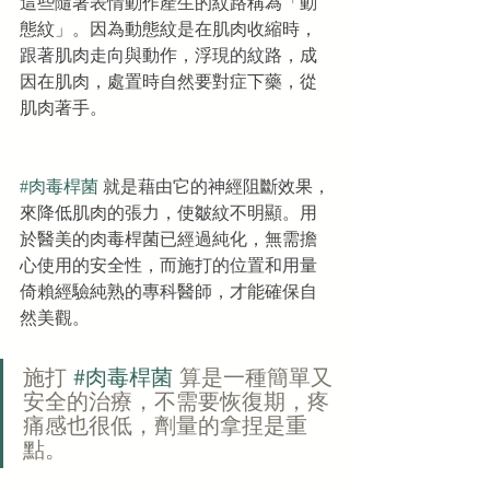
這些隨著表情動作產生的紋路稱為「動
態紋」。因為動態紋是在肌肉收縮時，
跟著肌肉走向與動作，浮現的紋路，成
因在肌肉，處置時自然要對症下藥，從
肌肉著手。
#肉毒桿菌
 就是藉由它的神經阻斷效果，
來降低肌肉的張力，使皺紋不明顯。用
於醫美的肉毒桿菌已經過純化，無需擔
心使用的安全性，而施打的位置和用量
倚賴經驗純熟的專科醫師，才能確保自
然美觀。
施打 
#肉毒桿菌
 算是一種簡單又
安全的治療，不需要恢復期，疼
痛感也很低，劑量的拿捏是重
點。