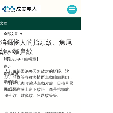
文章
全部文章
消弭惱人的抬頭紋、魚尾
全部文章
紋、皺鼻紋
健康管理
醫美
【2023-9-7 編輯室】
瘦身
人的臉部因為每天無數次的眨眼、說
增肌減脂
話、飲食等各種表情而牽動臉部肌肉，
皮膚保養
並且在肌肉收縮時牽動皮膚，日積月累
再生醫療
就容易在臉上留下紋路，像是抬頭紋、
法令紋、皺鼻紋、魚尾紋等等。