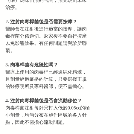
（準）媽咪們預約諮詢，預先規劃未來
治療。
2. 注射肉毒桿菌後是否需要按摩？
醫師會在注射後進行適當的按摩，讓肉
毒桿菌分佈適切。返家後不要自行按摩
以免影響效果。有任何問題請與診所聯
繫。
3. 肉毒桿菌有危險性嗎？
醫療上使用的肉毒桿已經過純化精煉，
且劑量經過嚴格的計算，只要選擇正規
的醫療院所及專科醫師，便不需擔心。
4. 注射肉毒桿菌後是否會流動移位？
肉毒桿菌注射每針只打入低於0.05cc的極
小劑量，均勻分布在施作區域的各入針
點，因此不需擔心流動問題。