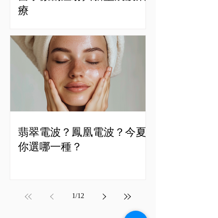
療
翡翠電波？鳳凰電波？今夏
你選哪一種？
1
/
12