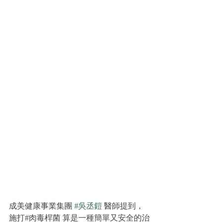
成美健康事業集團 
#吳丞鎧
 醫師提到，
施打#肉毒桿菌 算是一種簡單又安全的治