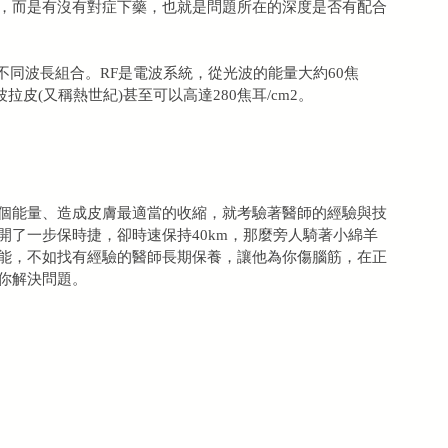
，而是有沒有對症下藥，也就是問題所在的深度是否有配合
所不同波長組合。RF是電波系統，從光波的能量大約60焦
波拉皮(又稱熱世紀)甚至可以高達280焦耳/cm2。
個能量、造成皮膚最適當的收縮，就考驗著醫師的經驗與技
開了一步保時捷，卻時速保持40km，那麼旁人騎著小綿羊
能，不如找有經驗的醫師長期保養，讓他為你傷腦筋，在正
你解決問題。