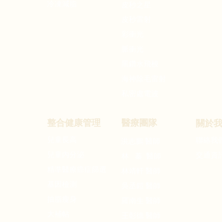
冷凍減脂
皮秒之星
皮秒雷射
彩衝光
脈衝光
黑鑽水飛梭
海神除毛雷射
私密處電波
整合健康管理
醫療團隊
關於
兒童長高
洪志鵬
聯絡我
醫師
兒童內分泌
交通資
林 蓁 醫師
精準醫療癌症篩選
林靖軒 醫師
基因檢測
吳丞鎧 醫師
​抽脂瘦身
羅南生 醫師
大補帖
王彰德 醫師