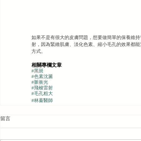
如果不是有很大的皮膚問題，想要做簡單的保養維持
射，因為緊緻肌膚、淡化色素、縮小毛孔的效果都能
方式。
相關專欄文章
#黑斑
#色素沈澱
#脈衝光
#飛梭雷射
#毛孔粗大
#林蓁醫師
留言