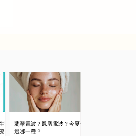
生醫
翡翠電波？鳳凰電波？今夏你
療
選哪一種？