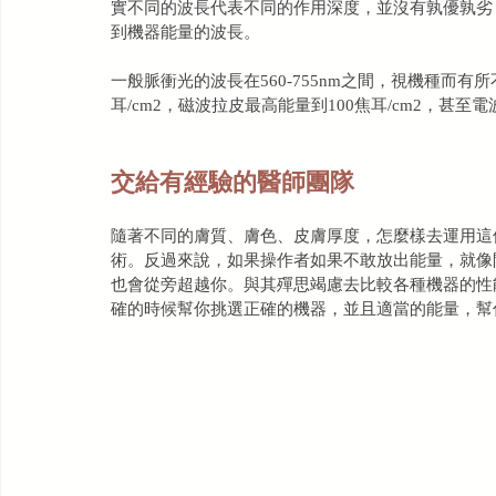
實不同的波長
代表不同的作用深度，並沒有孰優孰劣
到機器能量
的波長。
一般脈衝光的波長在560-755nm之間，視機種而有
耳/cm2，磁波拉皮最高能量到100焦耳/cm2，甚至電
交給有經驗的醫師團隊
隨著不同的膚質、膚色、皮膚厚度，怎麼樣去運用這
術。反過來說，如果操作者如果不敢放出能量，就像
也會從旁超越你。與其殫思竭慮去比較各種機器的性
確的時候幫你挑選正確的機器，並且適當的能量，幫