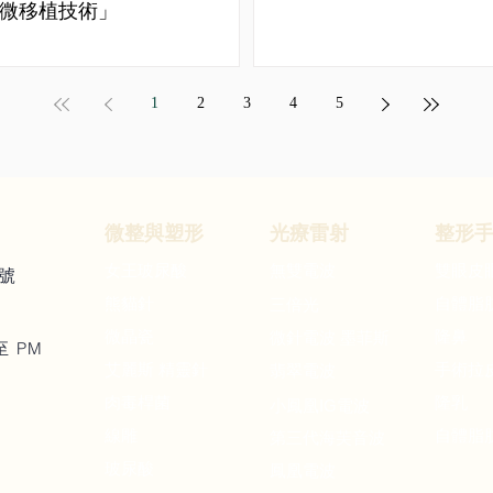
微移植技術」
1
2
3
4
5
微整與
塑形
​光療
雷射
整形
女王玻尿酸
無雙電波
雙眼皮
號
熊貓針
自體脂
三倍光
微晶瓷
隆鼻
微針電波 墨菲斯
至 PM
艾麗斯 精靈針
手術拉
翡翠電波
肉毒桿菌
隆乳
IG
小鳳凰
電波
​線雕
自體脂
第三代海芙音波
玻尿酸
鳳凰電波