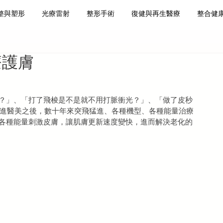
整與塑形
光療雷射
整形手術
復健與再生醫療
整合健
肌減脂
皮膚保養
再生醫療
療護膚
？」、「打了飛梭是不是就不用打脈衝光？」、「做了皮秒
轉進醫美之後，數十年來突飛猛進、各種機型、各種能量治療
各種能量刺激皮膚，讓肌膚更新速度變快，進而解決老化的