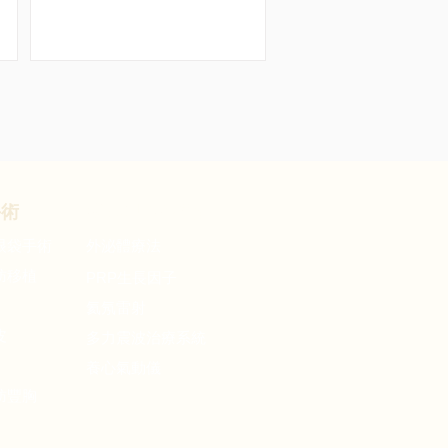
手術
復健與
再生醫療
眼袋手術
​外泌體療法
肪移植
PRP
生長因子
氦氖雷射
皮
多力震波治療系統
養心氣動儀
肪豐胸