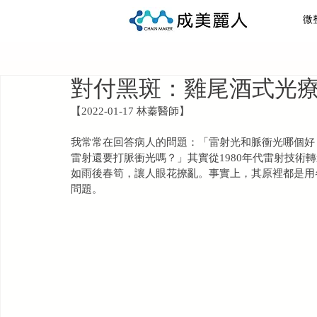
微
全部文章
健康管理
醫美
瘦身
增
對付黑斑：雞尾酒式光
【2022-01-17 林蓁醫師】
我常常在回答病人的問題：「雷射光和脈衝光哪個好
雷射還要打脈衝光嗎？」其實從1980年代雷射技術
如雨後春筍，讓人眼花撩亂。事實上，其原裡都是用
問題。