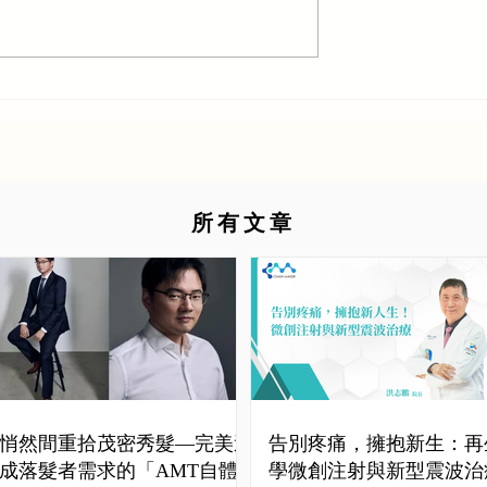
所有文章
悄然間重拾茂密秀髮—完美達
告別疼痛，擁抱新生：再
成落髮者需求的「AMT自體
學微創注射與新型震波治