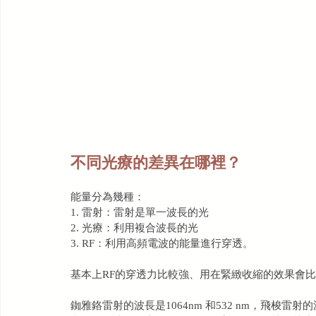
不同光療的差異在哪裡？
能量分為幾種：
1. 雷射：雷射是單一波長的光
2. 光療：利用複合波長的光
3. RF：利用高頻電波的能量進行穿透。
基本上RF的穿透力比較強、用在緊緻收縮的效果會
銣雅鉻雷射的波長是1064nm 和532 nm，飛梭雷射